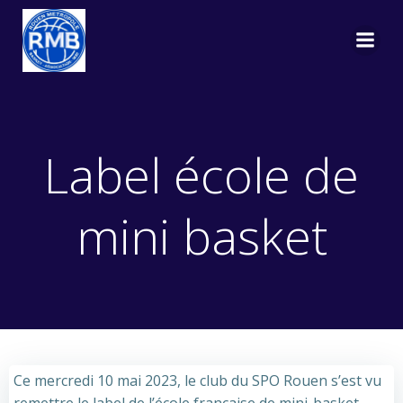
Aller
au
contenu
Label école de
mini basket
Ce mercredi 10 mai 2023, le club du SPO Rouen s’est vu